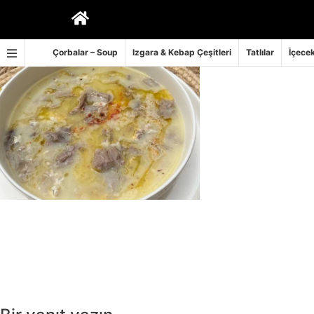
İçeriğe
geç
Çorbalar – Soup
Izgara & Kebap Çeşitleri
Tatlılar
İçecek