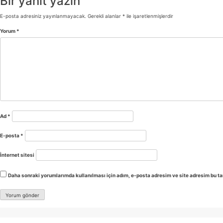
Bir yanıt yazın
E-posta adresiniz yayınlanmayacak.
Gerekli alanlar
*
ile işaretlenmişlerdir
Yorum
*
Ad
*
E-posta
*
İnternet sitesi
Daha sonraki yorumlarımda kullanılması için adım, e-posta adresim ve site adresim bu ta