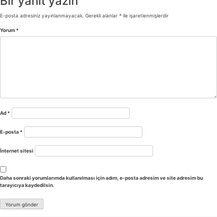
Bir yanıt yazın
E-posta adresiniz yayınlanmayacak.
Gerekli alanlar
*
ile işaretlenmişlerdir
Yorum
*
Ad
*
E-posta
*
İnternet sitesi
Daha sonraki yorumlarımda kullanılması için adım, e-posta adresim ve site adresim bu
tarayıcıya kaydedilsin.