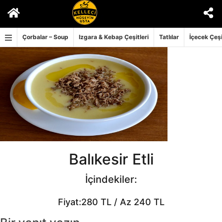
İçeriğe
geç
Çorbalar – Soup
Izgara & Kebap Çeşitleri
Tatlılar
İçecek Çeşi
Balıkesir Etli
İçindekiler:
Fiyat:280 TL / Az 240 TL